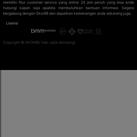
memiliki fitur customer service yang online 24 jam penuh yang bisa anda
hubungi kapan saja apabila membutuhkan bantuan informasi. Segera
bergabung dengan Skor88 dan dapatkan kemenangan anda sekarang juga.
Lisensi
Copyright © SKOR88. Hak cipta dilindungi