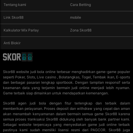
Tentang kami
Cara Betting
Link Skor88
mobile
Kalkulator Mix Parlay
Zona Skor88
Anti Blokir
Skor88
website judi bola online terbesar menghadirkan game-game populer
seperti Poker, Slots, Live casino , Bolatangkas, Togel, Tembak ikan, E-sports
dan berbagai pasaran lengkap sportbook. Dengan tampilan responsif serta
keamanan data yang terjamin bermain judi online menjadi lebih nyaman.
Game terbaik siap dimainkan untuk mendapatkan kemenangan.
Skor88 agen judi bola dengan fitur terlengkap dan terbaik dalam
memberikan pelayanan. Proses deposit dan withdraw yang cepat dan aman
akan menambah kenyamanan dalam bermain semua game Skor88 karena
semua proses tranksaksi Skor88 didukung oleh banyak bank partner kami.
Sebagai website terpercaya yang menyediakan game
judi online
terbaik
pastinya kami sudah memiliki lisensi resmi dari PAGCOR. Skor88 juga