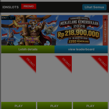
PROMO
IDNSLOTS
Lihat Semua
Lebih details
view leaderboard
PROMO
PROMO
PROMO
PLAY
PLAY
PLAY