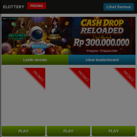
PROMO
ELOTTERY
Lihat Semua
Lebih details
view leaderboard
PROMO
PROMO
PROMO
PLAY
PLAY
PLAY