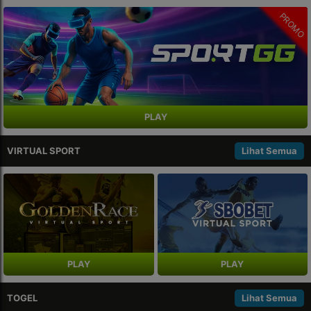
PROMO
PLAY
VIRTUAL SPORT
Lihat Semua
PLAY
PLAY
TOGEL
Lihat Semua