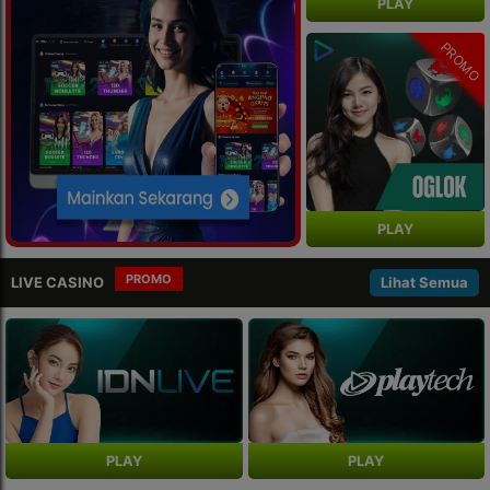
PLAY
PROMO
PLAY
PROMO
LIVE CASINO
Lihat Semua
PLAY
PLAY